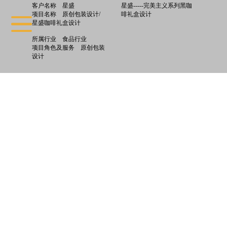
客户名称
星盛
星盛-----完美主义系列黑咖
项目名称
原创包装设计/
啡礼盒设计
星盛咖啡礼盒设计
所属行业
食品行业
项目角色及服务
原创包装
设计
: