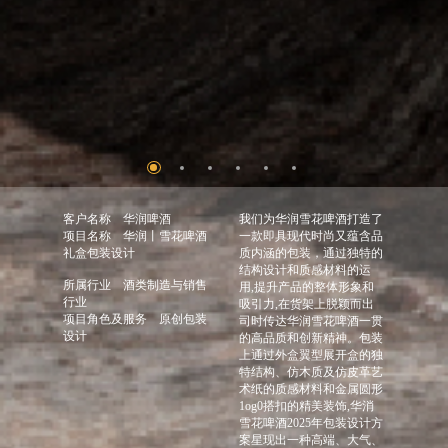
客户名称
华润啤酒
我们为华润雪花啤酒打造了
项目名称
华润丨雪花啤酒
一款即具现代时尚又蕴含品
礼盒包装设计
质内涵的包装，通过独特的
结构设计和质感材料的运
所属行业
酒类制造与销售
用,提升产品的整体形象和
行业
吸引力,在货架上脱颖而出
项目角色及服务
原创包装
司时传达华润雪花啤酒一贯
设计
的高品质和创新精神。包装
上通过外盒翼型展开盒的独
特结构、仿木质及仿皮革艺
术纸的质感材料和金属圆形
1og0搭扣的精美装饰,华消
雪花啤酒2025年包装设计方
案星现出一种高端、大气、