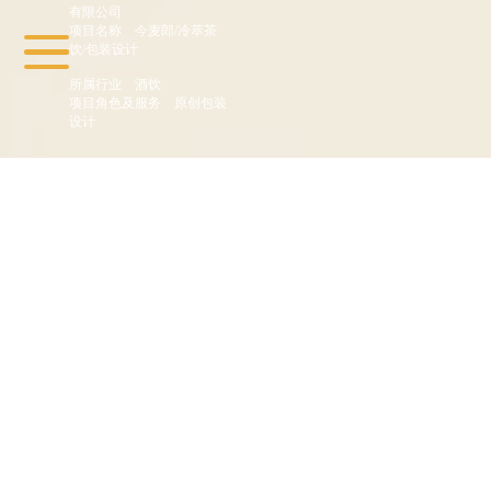
有限公司
项目名称
今麦郎/冷萃茶
饮/包装设计
所属行业
酒饮
项目角色及服务
原创包装
设计
: