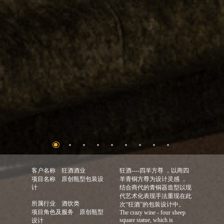
客户名称
狂酒酒业
狂酒----四羊方尊 ，以商四
项目名称
原创瓶型包装设
羊青铜方尊为设计灵感 ，
计
结合商代的青铜器造型以现
代艺术化表现手法重现在此
所属行业
酒饮类
次“狂酒”的包装设计中。
项目角色及服务
原创瓶型
The crazy wine - four sheep
square statue, which is
设计