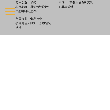
客户名称
星盛
星盛-----完美主义系列黑咖
项目名称
原创包装设计/
啡礼盒设计
星盛咖啡礼盒设计
所属行业
食品行业
项目角色及服务
原创包装
设计
: